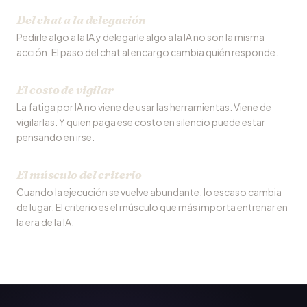
Del chat a la delegación
Pedirle algo a la IA y delegarle algo a la IA no son la misma
acción. El paso del chat al encargo cambia quién responde.
El costo de vigilar
La fatiga por IA no viene de usar las herramientas. Viene de
vigilarlas. Y quien paga ese costo en silencio puede estar
pensando en irse.
El músculo del criterio
Cuando la ejecución se vuelve abundante, lo escaso cambia
de lugar. El criterio es el músculo que más importa entrenar en
la era de la IA.