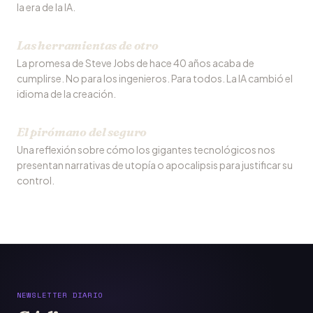
la era de la IA.
Las herramientas de otro
La promesa de Steve Jobs de hace 40 años acaba de
cumplirse. No para los ingenieros. Para todos. La IA cambió el
idioma de la creación.
El pirómano del seguro
Una reflexión sobre cómo los gigantes tecnológicos nos
presentan narrativas de utopía o apocalipsis para justificar su
control.
NEWSLETTER DIARIO