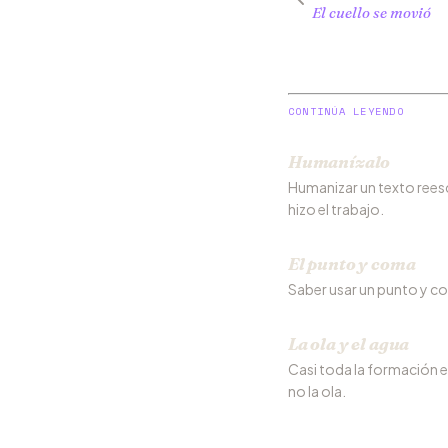
El cuello se movió
CONTINÚA LEYENDO
Humanízalo
Humanizar un texto reescr
hizo el trabajo.
El punto y coma
Saber usar un punto y com
La ola y el agua
Casi toda la formación e
no la ola.