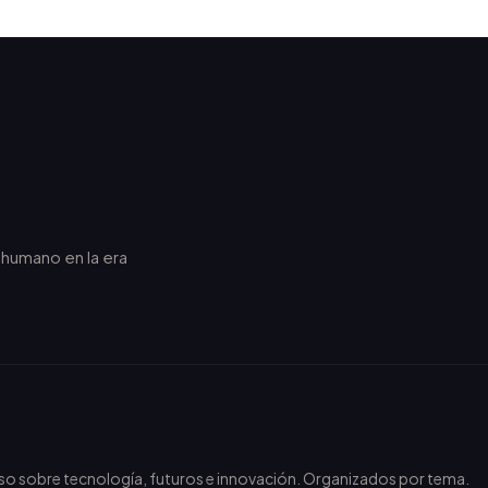
r humano en la era
.
nso sobre tecnología, futuros e innovación. Organizados por tema.