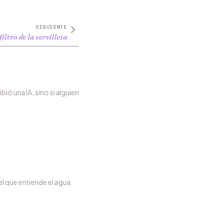
SIGUIENTE
filtro de la servilleta
ió una IA, sino si alguien
l que entiende el agua,