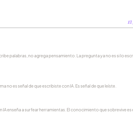
El 
ibe palabras, no agrega pensamiento. La pregunta ya no es si lo escrib
a no es señal de que escribiste con IA. Es señal de que leíste.
n IA enseña a surfear herramientas. El conocimiento que sobrevive es e