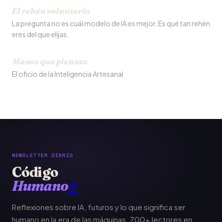
El rehén voluntario
La pregunta no es cuál modelo de IA es mejor. Es qué tan rehén
eres del que elijas.
Manos que piensan
El oficio de la Inteligencia Artesanal
NEWSLETTER DIARIO
Código
Humano
#
Reflexiones sobre IA, futuros y lo que significa ser
humano en la era de las máquinas. 700+ lectores en