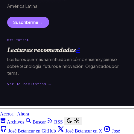
América Latina.
Suscribirme →
BIBLIOTECA
Lecturas recomendadas
#
Los libros que más han influido en cómo enseño y pienso
sobre tecnología, futuros e innovación. Organizados por
tema.
Ver la biblioteca →
Acerca
·
Ahora
Archivos
Buscar
RSS
José Betancur en GitHub
José Betancur en X
José