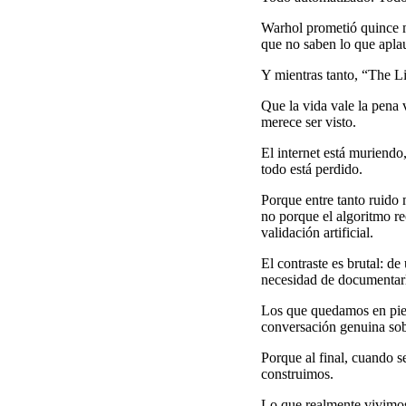
Warhol prometió quince m
que no saben lo que apla
Y mientras tanto, “The Li
Que la vida vale la pena 
merece ser visto.
El internet está muriendo
todo está perdido.
Porque entre tanto ruido 
no porque el algoritmo r
validación artificial.
El contraste es brutal: de
necesidad de documentar
Los que quedamos en pie s
conversación genuina sobr
Porque al final, cuando s
construimos.
Lo que realmente vivimo