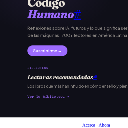
Código
Humano
#
Reflexiones sobre IA, futuros y lo que significa se
de las máquinas. 700+ lectores en América Latina
Suscribirme →
BIBLIOTECA
Lecturas recomendadas
#
Los libros que más han influido en cómo enseño y pie
Ver la biblioteca →
Acerca
·
Ahora