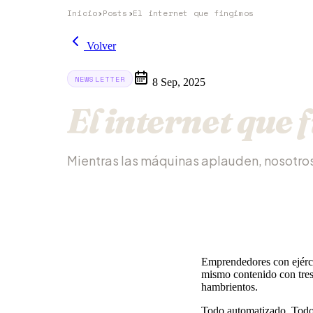
Inicio
›
Posts
›
El internet que fingimos
Volver
NEWSLETTER
8 Sep, 2025
El internet que 
Mientras las máquinas aplauden, nosotro
Emprendedores con ejérci
mismo contenido con tres
hambrientos.
Todo automatizado. Todo 