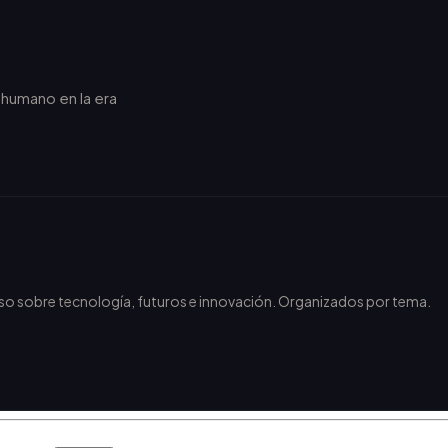
r humano en la era
.
nso sobre tecnología, futuros e innovación. Organizados por tema.