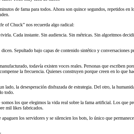
inutos de fama para todos. Ahora son quince segundos, repetidos en l
uden.
fe of Chuck” nos recuerda algo radical:
vivirla. Cada instante. Sin audiencia. Sin métricas. Sin algoritmos decid
, dicen. Sepultado bajo capas de contenido sintético y conversaciones p
manufacturado, todavía existen voces reales. Personas que escriben porq
ecompense la frecuencia. Quienes construyen porque creen en lo que ha
 un lado, la desesperación disfrazada de estrategia. Del otro, la humanid
lo todo.
omos los que elegimos la vida real sobre la fama artificial. Los que p
e mil likes fabricados.
e apaguen los servidores y se silencien los bots, lo único que permanece
s.