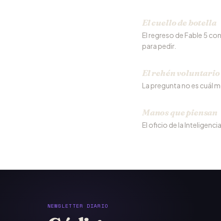
El cuello de botella
El regreso de Fable 5 con 
para pedir.
El rehén voluntario
La pregunta no es cuál mo
Manos que piensan
El oficio de la Inteligenci
NEWSLETTER DIARIO