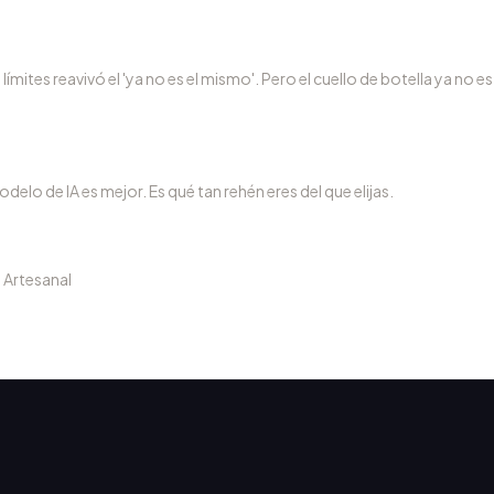
límites reavivó el 'ya no es el mismo'. Pero el cuello de botella ya no es
delo de IA es mejor. Es qué tan rehén eres del que elijas.
a Artesanal