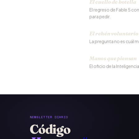
El cuello de botella
El regreso de Fable 5 con 
para pedir.
El rehén voluntario
La pregunta no es cuál mo
Manos que piensan
El oficio de la Inteligenci
NEWSLETTER DIARIO
Código