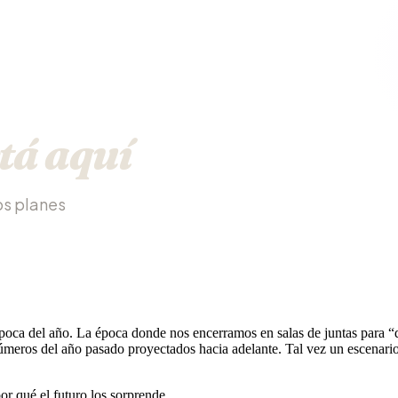
tá aquí
os planes
poca del año. La época donde nos encerramos en salas de juntas para “d
eros del año pasado proyectados hacia adelante. Tal vez un escenario 
r qué el futuro los sorprende.