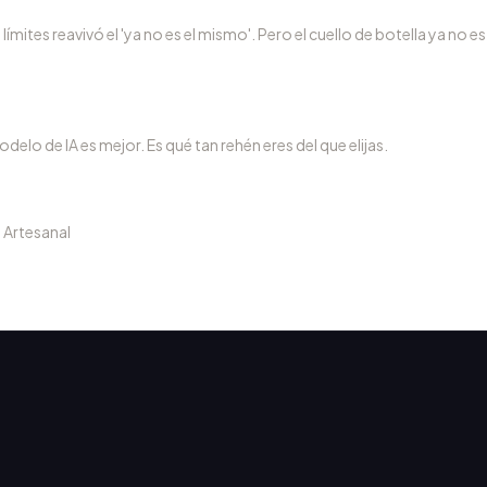
límites reavivó el 'ya no es el mismo'. Pero el cuello de botella ya no es
delo de IA es mejor. Es qué tan rehén eres del que elijas.
a Artesanal