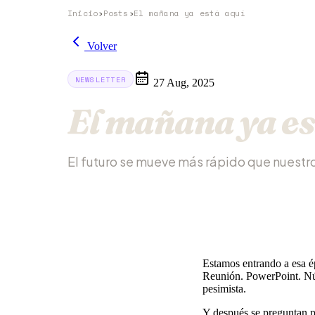
Inicio
›
Posts
›
El mañana ya está aquí
Volver
NEWSLETTER
27 Aug, 2025
El mañana ya es
El futuro se mueve más rápido que nuestr
Estamos entrando a esa é
Reunión. PowerPoint. Núm
pesimista.
Y después se preguntan po