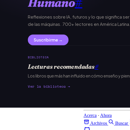
Humano
#
Reflexiones sobre IA, futuros y lo que significa se
de las máquinas. 700+ lectores en América Latina
Suscribirme →
BIBLIOTECA
Lecturas recomendadas
#
Los libros que más han influido en cómo enseño y pie
Ver la biblioteca →
Acerca
·
Ahora
Archivos
Buscar