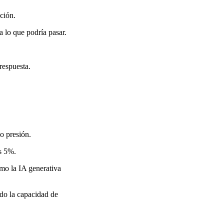
ción.
 lo que podría pasar.
respuesta.
jo presión.
ás 5%.
mo la IA generativa
ndo la capacidad de