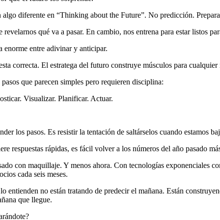
algo diferente en “Thinking about the Future”. No predicción. Prepara
evelarnos qué va a pasar. En cambio, nos entrena para estar listos para
 enorme entre adivinar y anticipar.
esta correcta. El estratega del futuro construye músculos para cualquier 
 pasos que parecen simples pero requieren disciplina:
ticar. Visualizar. Planificar. Actuar.
ender los pasos. Es resistir la tentación de saltárselos cuando estamos ba
ere respuestas rápidas, es fácil volver a los números del año pasado m
pasado con maquillaje. Y menos ahora. Con tecnologías exponenciales co
ocios cada seis meses.
 lo entienden no están tratando de predecir el mañana. Están construye
añana que llegue.
arándote?