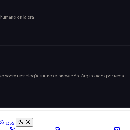
r humano en la era
.
nso sobre tecnología, futuros e innovación. Organizados por tema.
RSS