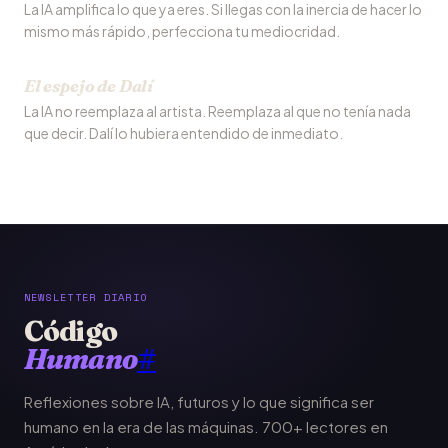
La IA amplifica lo que ya eres. Si llegas con la inercia de hacer lo
mismo más rápido, perfecciona tu mediocridad.
El espejo de Dalí
La IA no reemplaza al artista. Reemplaza al que no tenía nada
que decir. Dalí lo hubiera entendido de inmediato.
NEWSLETTER DIARIO
Código
Humano
#
Reflexiones sobre IA, futuros y lo que significa ser
humano en la era de las máquinas. 700+ lectores en