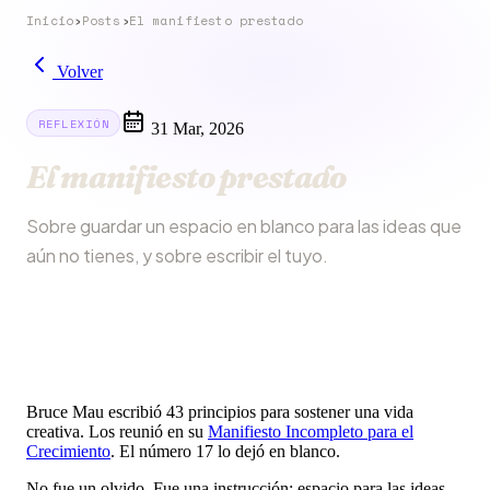
Inicio
›
Posts
›
El manifiesto prestado
Volver
REFLEXIÓN
31 Mar, 2026
El manifiesto prestado
Sobre guardar un espacio en blanco para las ideas que
aún no tienes, y sobre escribir el tuyo.
Bruce Mau escribió 43 principios para sostener una vida
creativa. Los reunió en su
Manifiesto Incompleto para el
Crecimiento
. El número 17 lo dejó en blanco.
No fue un olvido. Fue una instrucción: espacio para las ideas