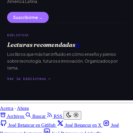
América Latina.
Suscribirme →
BIBLIOTECA
Lecturas recomendadas
#
Los libros que más han influido en cómo enseño y pienso
sobre tecnología, futuros e innovación. Organizados por
tema.
Ver la biblioteca →
Acerca
·
Ahora
Archivos
Buscar
RSS
José Betancur en GitHub
José Betancur en X
José