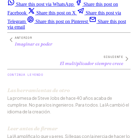
Share this post via WhatsApp
Share this post on
Facebook
Share this post on X
Share this post via
Telegram
Share this post on Pinterest
Share this post
via email
ANTERIOR
Imaginar es poder
SIGUIENTE
El multiplicador siempre crece
CONTINÚA LEYENDO
Las herramientas de otro
La promesa de Steve Jobs de hace 40 años acaba de
cumplirse. No para los ingenieros. Para todos. La IA cambió el
idioma de la creación.
Leer antes de firmar
La IA amplifica lo que ya eres. Si llegas con la inercia de hacer lo