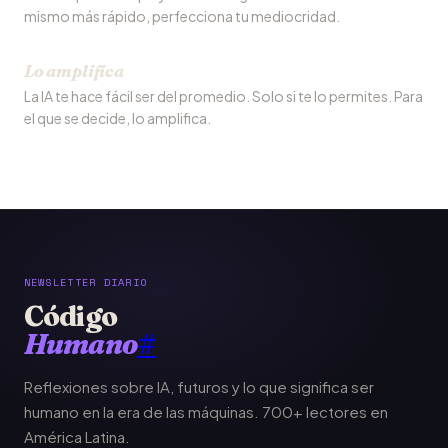
mismo más rápido, perfecciona tu mediocridad.
Lo amplifica
La IA te hace fácil ser del promedio. Solo si te lo permites. Para
el que se decide, lo amplifica.
NEWSLETTER DIARIO
Código
Humano
#
Reflexiones sobre IA, futuros y lo que significa ser
humano en la era de las máquinas. 700+ lectores en
América Latina.