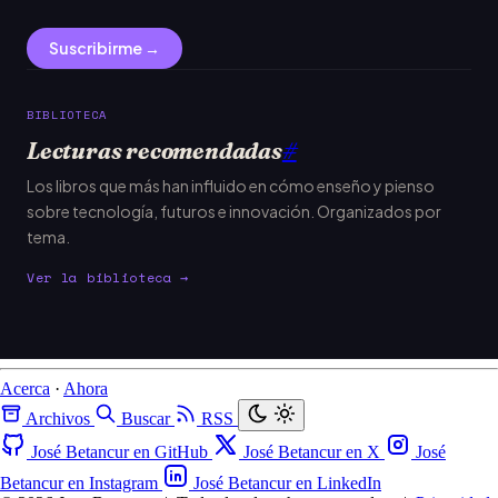
Suscribirme →
BIBLIOTECA
Lecturas recomendadas
#
Los libros que más han influido en cómo enseño y pienso
sobre tecnología, futuros e innovación. Organizados por
tema.
Ver la biblioteca →
Acerca
·
Ahora
Archivos
Buscar
RSS
José Betancur en GitHub
José Betancur en X
José
Betancur en Instagram
José Betancur en LinkedIn