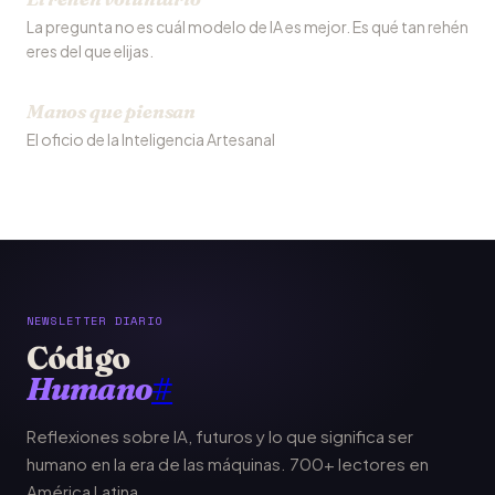
La pregunta no es cuál modelo de IA es mejor. Es qué tan rehén
eres del que elijas.
Manos que piensan
El oficio de la Inteligencia Artesanal
NEWSLETTER DIARIO
Código
Humano
#
Reflexiones sobre IA, futuros y lo que significa ser
humano en la era de las máquinas. 700+ lectores en
América Latina.