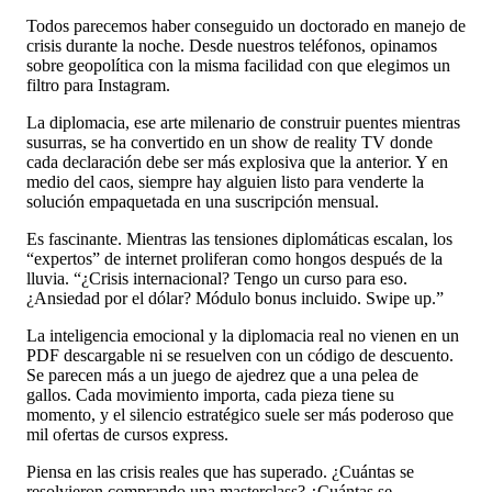
Todos parecemos haber conseguido un doctorado en manejo de
crisis durante la noche. Desde nuestros teléfonos, opinamos
sobre geopolítica con la misma facilidad con que elegimos un
filtro para Instagram.
La diplomacia, ese arte milenario de construir puentes mientras
susurras, se ha convertido en un show de reality TV donde
cada declaración debe ser más explosiva que la anterior. Y en
medio del caos, siempre hay alguien listo para venderte la
solución empaquetada en una suscripción mensual.
Es fascinante. Mientras las tensiones diplomáticas escalan, los
“expertos” de internet proliferan como hongos después de la
lluvia. “¿Crisis internacional? Tengo un curso para eso.
¿Ansiedad por el dólar? Módulo bonus incluido. Swipe up.”
La inteligencia emocional y la diplomacia real no vienen en un
PDF descargable ni se resuelven con un código de descuento.
Se parecen más a un juego de ajedrez que a una pelea de
gallos. Cada movimiento importa, cada pieza tiene su
momento, y el silencio estratégico suele ser más poderoso que
mil ofertas de cursos express.
Piensa en las crisis reales que has superado. ¿Cuántas se
resolvieron comprando una masterclass? ¿Cuántas se