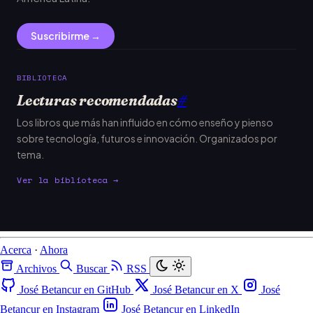
Suscribirme →
BIBLIOTECA
Lecturas recomendadas
#
Los libros que más han influido en cómo enseño y pienso
sobre tecnología, futuros e innovación. Organizados por
tema.
Ver la biblioteca →
Acerca
·
Ahora
Archivos
Buscar
RSS
José Betancur en GitHub
José Betancur en X
José
Betancur en Instagram
José Betancur en LinkedIn