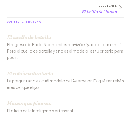
SIGUIENTE
El brillo del humo
CONTINÚA LEYENDO
El cuello de botella
El regreso de Fable 5 con límites reavivó el 'ya no es el mismo'.
Pero el cuello de botella ya no es el modelo: es tu criterio para
pedir.
El rehén voluntario
La pregunta no es cuál modelo de IA es mejor. Es qué tan rehén
eres del que elijas.
Manos que piensan
El oficio de la Inteligencia Artesanal