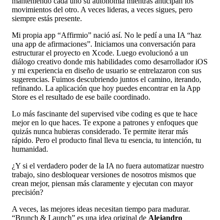
manteniendo cada uno su autonomía mientras anticipan los
movimientos del otro. A veces lideras, a veces sigues, pero
siempre estás presente.
Mi propia app “Affirmio” nació así. No le pedí a una IA “haz
una app de afirmaciones”. Iniciamos una conversación para
estructurar el proyecto en Xcode. Luego evolucionó a un
diálogo creativo donde mis habilidades como desarrollador iOS
y mi experiencia en diseño de usuario se entrelazaron con sus
sugerencias. Fuimos descubriendo juntos el camino, iterando,
refinando. La aplicación que hoy puedes encontrar en la App
Store es el resultado de ese baile coordinado.
Lo más fascinante del supervised vibe coding es que te hace
mejor en lo que haces. Te expone a patrones y enfoques que
quizás nunca hubieras considerado. Te permite iterar más
rápido. Pero el producto final lleva tu esencia, tu intención, tu
humanidad.
¿Y si el verdadero poder de la IA no fuera automatizar nuestro
trabajo, sino desbloquear versiones de nosotros mismos que
crean mejor, piensan más claramente y ejecutan con mayor
precisión?
A veces, las mejores ideas necesitan tiempo para madurar.
“Brunch & Launch” es una idea original de
Alejandro