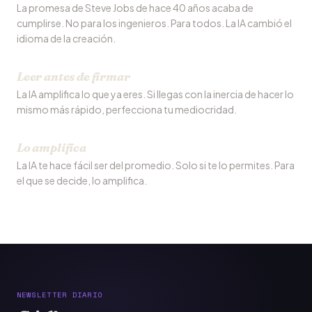
La promesa de Steve Jobs de hace 40 años acaba de
cumplirse. No para los ingenieros. Para todos. La IA cambió el
idioma de la creación.
Leer antes de firmar
La IA amplifica lo que ya eres. Si llegas con la inercia de hacer lo
mismo más rápido, perfecciona tu mediocridad.
Lo amplifica
La IA te hace fácil ser del promedio. Solo si te lo permites. Para
el que se decide, lo amplifica.
NEWSLETTER DIARIO