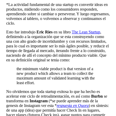
*La actividad fundamental de una startup es convertir ideas en
productos, midiendo como los consumidores responden,
aprendiendo sobre si cambiar o perseverar. Y luego regresamos,
volvemos al tablero, o volvemos a observar y continuamos el
ciclo.
Esto fue introdujo
Eric Ries
en su libro
The Lean Startup
,
definiendo a la organización que se esta construyendo como
una con alto grado de incertidumbre y con recursos limitados,
para lo cual es importante ser lo más ágiles posible, y reducir el
tiempo de llegada al mercado, iterando frente a lo construido,
naciendo de allí el concepto del mínimo producto viable. Que
en su definición original se tenia como:
the minimum viable product is that version of a
new product which allows a team to collect the
maximum amount of validated learning with the
least effort.
No olvidemos que toda startup exitosa lo que ha hecho es
acelerar este ciclo de retroalimentación, es así como
Burbn
se
transforma en
Instagram
(*se puede aprender más de la
genesis de Instagram ver esta *
respuesta en Quora
) en síntesis:
de una app (idea) que permitía hacer Check In en lugares,
hacer planes (futuros Check ins), ganar puntos para competir