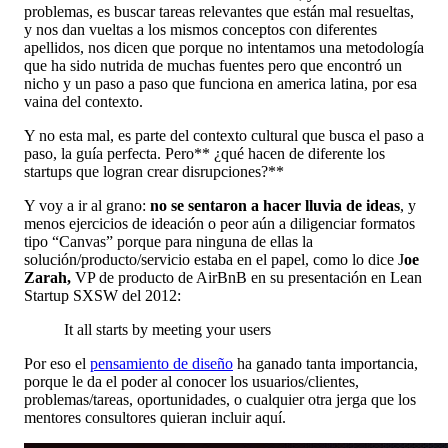
problemas, es buscar tareas relevantes que están mal resueltas,
y nos dan vueltas a los mismos conceptos con diferentes
apellidos, nos dicen que porque no intentamos una metodología
que ha sido nutrida de muchas fuentes pero que encontró un
nicho y un paso a paso que funciona en america latina, por esa
vaina del contexto.
Y no esta mal, es parte del contexto cultural que busca el paso a
paso, la guía perfecta. Pero** ¿qué hacen de diferente los
startups que logran crear disrupciones?**
Y voy a ir al grano:
no se sentaron a hacer lluvia de ideas
, y
menos ejercicios de ideación o peor aún a diligenciar formatos
tipo “Canvas” porque para ninguna de ellas la
solución/producto/servicio estaba en el papel, como lo dice J
oe
Zarah,
VP de producto de AirBnB en su presentación en Lean
Startup SXSW del 2012:
It all starts by meeting your users
Por eso el
pensamiento de diseño
ha ganado tanta importancia,
porque le da el poder al conocer los usuarios/clientes,
problemas/tareas, oportunidades, o cualquier otra jerga que los
mentores consultores quieran incluir aquí.