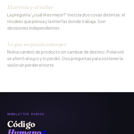
El artista y el taller
La pregunta '¿cuál IA es mejor?' mezcla dos cosas distintas: el
modelo que piensa y la interfaz donde trabaja. Son
decisiones independientes.
Lo que no puede emerger
Nokia cambió de producto sin cambiar de destino; Polaroid
se aferró al suyo y lo perdió. Dos preguntas para sostener la
visión sin perder el norte.
NEWSLETTER DIARIO
Código
Humano
#