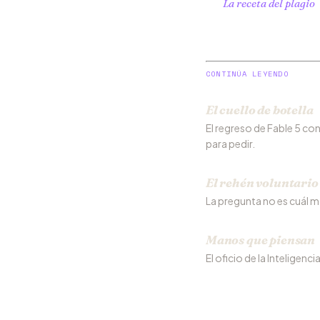
La receta del plagio
CONTINÚA LEYENDO
El cuello de botella
El regreso de Fable 5 con 
para pedir.
El rehén voluntario
La pregunta no es cuál mo
Manos que piensan
El oficio de la Inteligenci