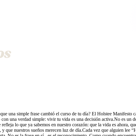
os
que una simple frase cambió el curso de tu día? El Holstee Manifesto c
 con una verdad simple: vivir tu vida es una decisión activa.No es un
e refleja lo que ya sabemos en nuestro corazón: que la vida es ahora, qu
, y que nuestros sueños merecen luz de día.Cada vez que alguien lee “
erta. No es la frase en sí - es el reconocimiento. Como cuando encuentra