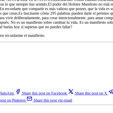
as lo que siempre has sentido.El poder del Holstee Manifesto no está en
 En recordarte que compartir es más valioso que poseer, que la vida es s
as que creas.Es fascinante cómo 295 palabras pueden darte el permiso q
para vivir deliberadamente, para crear intencionalmente, para amar com
spués. No es un manifiesto sobre cambiar tu vida. Es un manifiesto sob
ué harías hoy si supieras que no puedes fallar?
or recordarme el manifiesto.
 WhatsApp
Share this post on Facebook
Share this post on X
post on Pinterest
Share this post via email