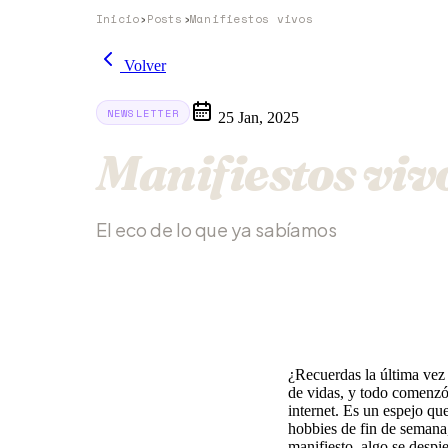
Inicio
›
Posts
›
Manifiestos vivos
Volver
NEWSLETTER
25 Jan, 2025
Manifiestos viv
El eco de lo que ya sabíamos
¿Recuerdas la última vez 
de vidas, y todo comenzó
internet. Es un espejo qu
hobbies de fin de semana
manifiesto, algo se despi