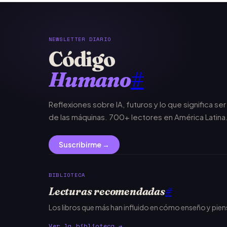
NEWSLETTER DIARIO
Código
Humano
#
Reflexiones sobre IA, futuros y lo que significa se
de las máquinas. 700+ lectores en América Latina
Suscribirme →
BIBLIOTECA
Lecturas recomendadas
#
Los libros que más han influido en cómo enseño y pie
Ver la biblioteca →