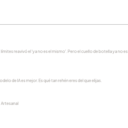
límites reavivó el 'ya no es el mismo'. Pero el cuello de botella ya no es
delo de IA es mejor. Es qué tan rehén eres del que elijas.
a Artesanal