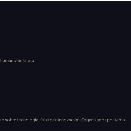
r humano en la era
.
nso sobre tecnología, futuros e innovación. Organizados por tema.