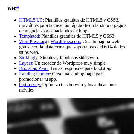
Web
#
HTML5 UP:
Plantillas gratuitas de HTML5 y CSS3,
muy útiles para la creación rápida de un landing o página
de negocios sin capacidades de blog.
Templated:
Plantillas gratuitas de HTML5 y CSS3.
WordPress.org
/
WordPress.com:
Crea tu pagina web
gratis, con la plataforma que soporta más del 60% de los
sitios web.
Strikingly:
Simples y fabulosos sitios web.
Layers:
Un creador de Wordpress muy simple.
Bootstrap Zero:
Temas responsive para bootstrap.
Landing Harbor:
Crea una landing page para
promocionar tu app.
Optimizely:
Optimiza tu sitio web y tus aplicaciones
móviles