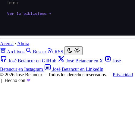
tema.
Ver la biblioteca →
Acerca
·
Ahora
Archivos
Buscar
RSS
José Betancur en GitHub
José Betancur en X
José
Betancur en Instagram
José Betancur en LinkedIn
© 2026 Jose Betancur
|
Todos los derechos reservados.
|
Privacidad
|
Hecho con
❤