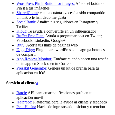
WordPress Pin it Button for Images:
Añade el botón de
Pin it a tus imágenes.
SharedCount
: cuenta cuántas veces ha sido compartido
un link o le han dado me gusta
SocialRank:
Analiza tus seguidores en Instagram y
Twitter
Klout:
Te ayuda a convertirte en un influenciador
Buffer Free Plan:
Ayuda a programar post en Twitter,
Facebook, Linkedin, Google+.
Bitly:
Acorta tus links de paginas web
Digg Digg:
Plugin para wordPress que agrega botones
de compartir.
App Review Monitor:
Entérate cuando hacen una reseña
de tu app en Slack o en tu Correo
Presskit Generator:
Genera un kit de prensa para tu
aplicación en IOS
Servicio al cliente
#
Batch:
API para crear notificaciones push en tu
aplicación móvil
Helprace:
Plataforma para la ayuda al cliente y feedback
Petit Hacks:
Hacks de ingresos adquisición y retención