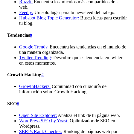
Ruzzit:
Encuentra los artículos más compartidos de la
web.
Feedly:
Un solo lugar para tu newsfeed del trabajo.
Hubspot Blog Topic Generator:
Busca ideas para escribir
tu blog.
Tendencias
#
Google Trends:
Encuentra las tendencias en el mundo de
una manera organizada.
Twitter Trending
: Descubre que es tendencia en twitter
en estos momentos.
Growth Hacking
#
GrowthHackers:
Comunidad con curaduría de
información sobre Growth Hacking
SEO
#
Open Site Explorer:
Analiza el link de tu página web.
WordPress SEO by Yoast:
Optimizador de SEO en
Wordpress.
SERPs Rank Checker:
Ranking de páginas web por