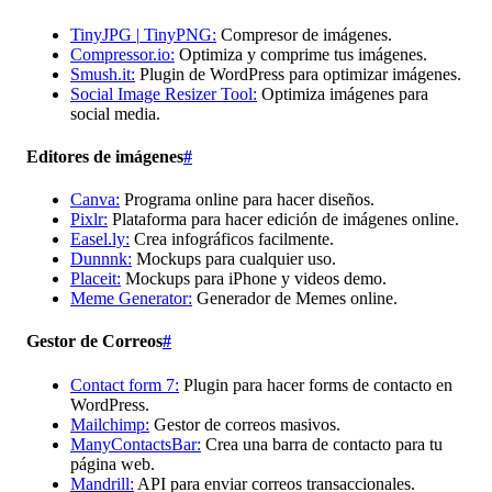
TinyJPG |
TinyPNG:
Compresor de imágenes.
Compressor.io:
Optimiza y comprime tus imágenes.
Smush.it:
Plugin de WordPress para optimizar imágenes.
Social Image Resizer Tool:
Optimiza imágenes para
social media.
Editores de imágenes
#
Canva:
Programa online para hacer diseños.
Pixlr:
Plataforma para hacer edición de imágenes online.
Easel.ly:
Crea infográficos facilmente.
Dunnnk:
Mockups para cualquier uso.
Placeit:
Mockups para iPhone y videos demo.
Meme Generator:
Generador de Memes online.
Gestor de Correos
#
Contact form 7:
Plugin para hacer forms de contacto en
WordPress.
Mailchimp:
Gestor de correos masivos.
ManyContactsBar:
Crea una barra de contacto para tu
página web.
Mandrill:
API para enviar correos transaccionales.