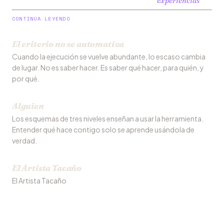
experiencias
CONTINÚA LEYENDO
El criterio no se automatiza
Cuando la ejecución se vuelve abundante, lo escaso cambia
de lugar. No es saber hacer. Es saber qué hacer, para quién, y
por qué.
Alguien
Los esquemas de tres niveles enseñan a usar la herramienta.
Entender qué hace contigo solo se aprende usándola de
verdad.
El Artista Tacaño
El Artista Tacaño