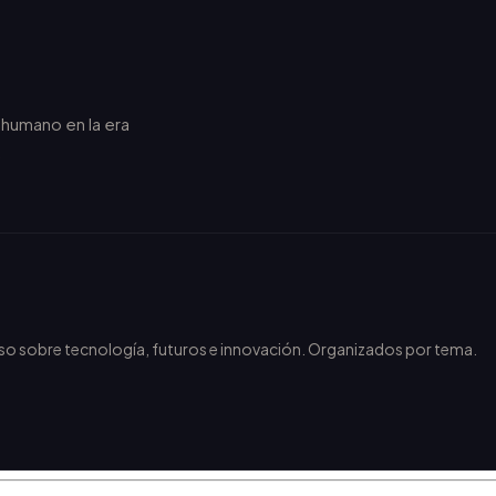
r humano en la era
.
nso sobre tecnología, futuros e innovación. Organizados por tema.