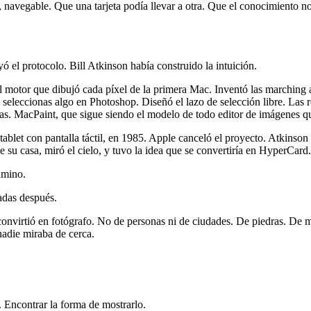
, navegable. Que una tarjeta podía llevar a otra. Que el conocimiento no 
 el protocolo. Bill Atkinson había construido la intuición.
motor que dibujó cada píxel de la primera Mac. Inventó las marching 
seleccionas algo en Photoshop. Diseñó el lazo de selección libre. Las 
as. MacPaint, que sigue siendo el modelo de todo editor de imágenes qu
tablet con pantalla táctil, en 1985. Apple canceló el proyecto. Atkinso
 su casa, miró el cielo, y tuvo la idea que se convertiría en HyperCard.
amino.
adas después.
onvirtió en fotógrafo. No de personas ni de ciudades. De piedras. De m
nadie miraba de cerca.
. Encontrar la forma de mostrarlo.