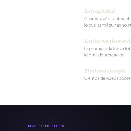
La fragilidad
Cuarenta años antes, el 
lo que las máquinas no p
Las herramientas d
La promesa de Steve Jobs
idioma de la creación.
El mismo ejemplo
Cientos de videos sobre
NEWSLETTER DIARIO