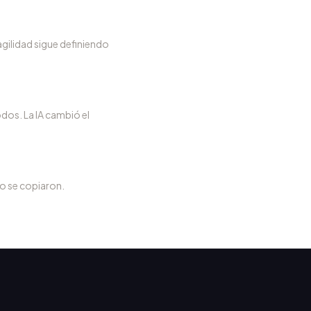
agilidad sigue definiendo
dos. La IA cambió el
o se copiaron.