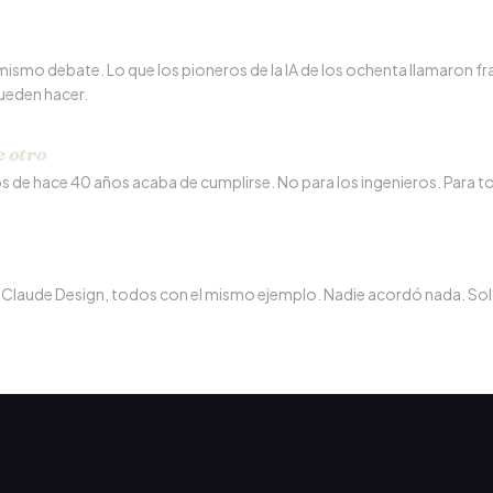
mismo debate. Lo que los pioneros de la IA de los ochenta llamaron fr
ueden hacer.
e otro
 de hace 40 años acaba de cumplirse. No para los ingenieros. Para to
 Claude Design, todos con el mismo ejemplo. Nadie acordó nada. Sol