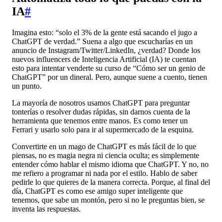
IA
#
Imagina esto: “solo el 3% de la gente está sacando el jugo a
ChatGPT de verdad.” Suena a algo que escucharías en un
anuncio de Instagram/Twitter/LinkedIn, ¿verdad? Donde los
nuevos influencers de Inteligencia Artificial (IA) te cuentan
esto para intentar venderte su curso de “Cómo ser un genio de
ChatGPT” por un dineral. Pero, aunque suene a cuento, tienen
un punto.
La mayoría de nosotros usamos ChatGPT para preguntar
tonterías o resolver dudas rápidas, sin darnos cuenta de la
herramienta que tenemos entre manos. Es como tener un
Ferrari y usarlo solo para ir al supermercado de la esquina.
Convertirte en un mago de ChatGPT es más fácil de lo que
piensas, no es magia negra ni ciencia oculta; es simplemente
entender cómo hablar el mismo idioma que ChatGPT. Y no, no
me refiero a programar ni nada por el estilo. Hablo de saber
pedirle lo que quieres de la manera correcta. Porque, al final del
día, ChatGPT es como ese amigo super inteligente que
tenemos, que sabe un montón, pero si no le preguntas bien, se
inventa las respuestas.