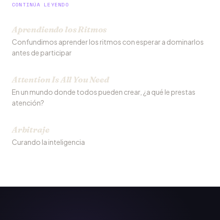
CONTINÚA LEYENDO
Aprendiendo los Ritmos
Confundimos aprender los ritmos con esperar a dominarlos
antes de participar
Attention Is All You Need
En un mundo donde todos pueden crear, ¿a qué le prestas
atención?
Arbitraje
Curando la inteligencia