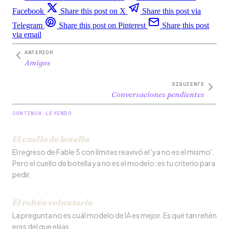
Facebook
Share this post on X
Share this post via
Telegram
Share this post on Pinterest
Share this post
via email
ANTERIOR
Amigos
SIGUIENTE
Conversaciones pendientes
CONTINÚA LEYENDO
El cuello de botella
El regreso de Fable 5 con límites reavivó el 'ya no es el mismo'.
Pero el cuello de botella ya no es el modelo: es tu criterio para
pedir.
El rehén voluntario
La pregunta no es cuál modelo de IA es mejor. Es qué tan rehén
eres del que elijas.