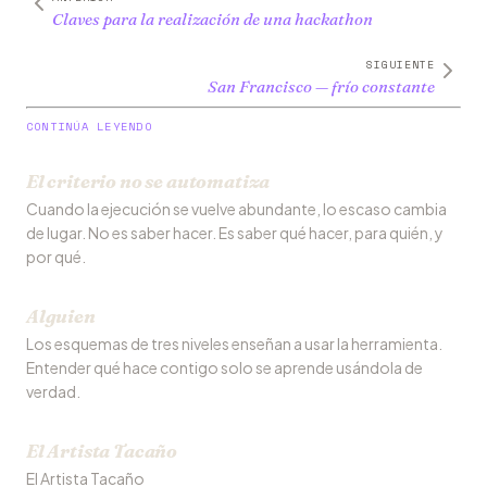
Claves para la realización de una hackathon
SIGUIENTE
San Francisco — frío constante
CONTINÚA LEYENDO
El criterio no se automatiza
Cuando la ejecución se vuelve abundante, lo escaso cambia
de lugar. No es saber hacer. Es saber qué hacer, para quién, y
por qué.
Alguien
Los esquemas de tres niveles enseñan a usar la herramienta.
Entender qué hace contigo solo se aprende usándola de
verdad.
El Artista Tacaño
El Artista Tacaño