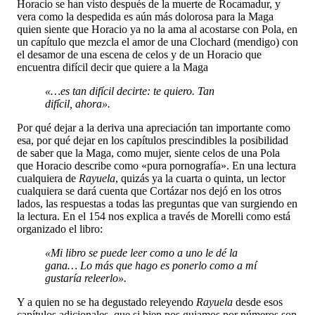
Horacio se han visto después de la muerte de Rocamadur, y
vera como la despedida es aún más dolorosa para la Maga
quien siente que Horacio ya no la ama al acostarse con Pola, en
un capítulo que mezcla el amor de una Clochard (mendigo) con
el desamor de una escena de celos y de un Horacio que
encuentra difícil decir que quiere a la Maga
«…es tan difícil decirte: te quiero. Tan
difícil, ahora».
Por qué dejar a la deriva una apreciación tan importante como
esa, por qué dejar en los capítulos prescindibles la posibilidad
de saber que la Maga, como mujer, siente celos de una Pola
que Horacio describe como «pura pornografía». En una lectura
cualquiera de
Rayuela
, quizás ya la cuarta o quinta, un lector
cualquiera se dará cuenta que Cortázar nos dejó en los otros
lados, las respuestas a todas las preguntas que van surgiendo en
la lectura. En el 154 nos explica a través de Morelli como está
organizado el libro:
«Mi libro se puede leer como a uno le dé la
gana… Lo más que hago es ponerlo como a mí
gustaría releerlo».
Y a quien no se ha degustado releyendo
Rayuela
desde esos
capítulos adicionales, que si bien nos guiamos por números son