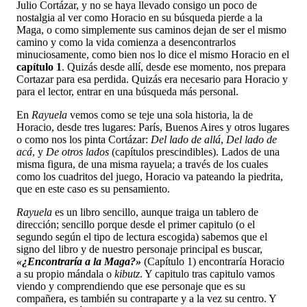
Julio Cortázar, y no se haya llevado consigo un poco de
nostalgia al ver como Horacio en su búsqueda pierde a la
Maga, o como simplemente sus caminos dejan de ser el mismo
camino y como la vida comienza a desencontrarlos
minuciosamente, como bien nos lo dice el mismo Horacio en el
capítulo 1
. Quizás desde allí, desde ese momento, nos prepara
Cortazar para esa perdida. Quizás era necesario para Horacio y
para el lector, entrar en una búsqueda más personal.
En
Rayuela
vemos como se teje una sola historia, la de
Horacio, desde tres lugares: París, Buenos Aires y otros lugares
o como nos los pinta Cortázar:
Del lado de allá
,
Del lado de
acá
, y
De otros lados
(capítulos prescindibles). Lados de una
misma figura, de una misma rayuela; a través de los cuales
como los cuadritos del juego, Horacio va pateando la piedrita,
que en este caso es su pensamiento.
Rayuela
es un libro sencillo, aunque traiga un tablero de
dirección; sencillo porque desde el primer capitulo (o el
segundo según el tipo de lectura escogida) sabemos que el
signo del libro y de nuestro personaje principal es buscar,
«¿Encontraría a la Maga?»
(Capítulo 1) encontraría Horacio
a su propio mándala o
kibutz
. Y capitulo tras capitulo vamos
viendo y comprendiendo que ese personaje que es su
compañera, es también su contraparte y a la vez su centro. Y