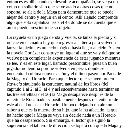
entonces es allí cuando se descubre acompañado, se ve ya no
como un solitario sino que se ve atado a otras cosas que no
soporta, se aleja de la Maga para demostrarse que se puede
alejar del centro y seguir en el centro. Allí alejado comprende
algo que solo capitaliza hasta el 48 donde se da cuenta que el
amor puede prescindir de su objeto.
La rayuela es un juego de ida y vuelta, se lanza la piedra y si
no cae en el cuadro hay que regresar a la tierra para volver a
lanzar la piedra, es un ciclo mágico hasta llegar al cielo. Así en
la novela Cortázar construye un lugar al que se va y del que se
vuelve para completar la experiencia de estar jugando mientras
se lee. Y es en este lugar, llamado prescindible, pues un buen
jugador no tendría porque volver a empezar, donde se
encuentra la última conversación y el último paseo por París de
la Maga y de Horacio. Para aquel lector que se aventuro en
Rayuela
siguiendo la estructura natural de los libros (del
capitulo 1 al 2, al 3, al 4 y así sucesivamente hasta terminar en
las tres estrellitas del 56) la Maga desaparece después de la
muerte de Rocamadur y posiblemente después del entierro de
esté al cual no asiste Horacio. Un poco dejando un aire un
sabor a que es la muerte de su hijo, que la ha afectado, la que
ha hecho que la Maga se vaya sin decirle nada a un Horacio
que ha desaparecido. Sin embargo, el lector que siguió la
sugerencia del tablero de dirección se topará con que la Maga y