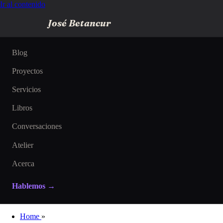
Ir al contenido
José Betancur
Blog
Proyectos
Servicios
Libros
Conversaciones
Atelier
Acerca
Hablemos →
Home
»