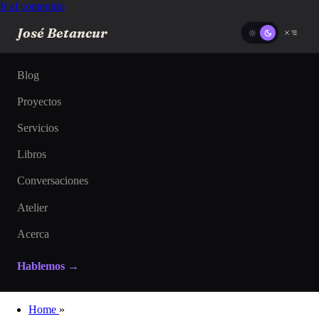
Ir al contenido
José Betancur
Blog
Proyectos
Servicios
Libros
Conversaciones
Atelier
Acerca
Hablemos →
Home
»