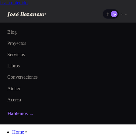
Ir al contenido
José Betancur
Blog
Proyectos
Servicios
Libros
Conversaciones
Atelier
Acerca
Hablemos →
Home
»