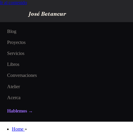
Ir al contenido
José Betancur
Blog
Proyectos
Servicios
Libros
Conversaciones
Atelier
Acerca
Hablemos →
Home
»