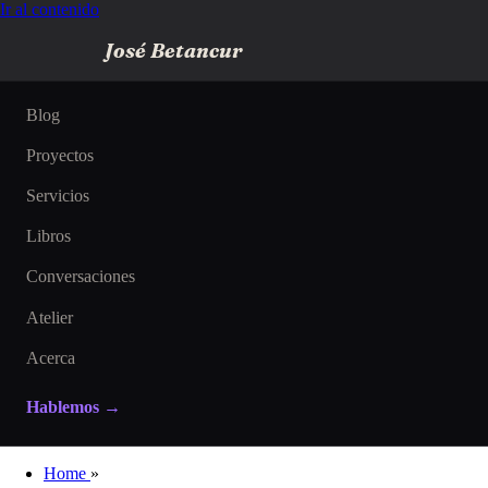
Ir al contenido
José Betancur
Blog
Proyectos
Servicios
Libros
Conversaciones
Atelier
Acerca
Hablemos →
Home
»