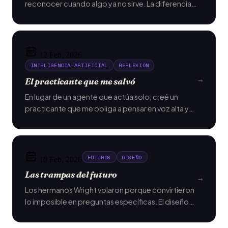
reconocer cuando algo ya no sirve. La diferencia
entre estar ocupado y estar presente.
12 Feb, 2026
INTELIGENCIA-ARTIFICIAL
REFLEXIÓN
→
El practicante que me salvó
En lugar de un agente que actúa solo, creé un
practicante que me obliga a pensar en voz alta y
procesar el ruido mental
FUTUROS
DISEÑO
10 Feb, 2026
Las trampas del futuro
→
Los hermanos Wright volaron porque convirtieron
lo imposible en preguntas específicas. El diseño
de futuros no necesita más frameworks.