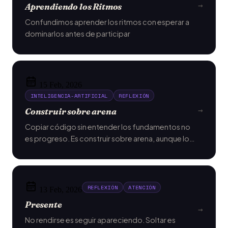
→
Aprendiendo los Ritmos
Confundimos aprender los ritmos con esperar a
dominarlos antes de participar
15 Feb, 2026
INTELIGENCIA-ARTIFICIAL
REFLEXIÓN
→
Construir sobre arena
Copiar código sin entender los fundamentos no
es progreso. Es construir sobre arena, aunque lo
hagamos a escala con agentes autónomos.
REFLEXIÓN
ATENCIÓN
13 Feb, 2026
Presente
→
No rendirse es seguir apareciendo. Soltar es