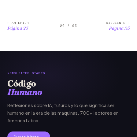
← ANTERIOR
SIGUIENTE →
24 / 93
Página 23
Página 25
NEWSLETTER DIARIO
Código
Humano
Reflexiones sobre IA, futuros y lo que significa ser
humano en la era de las máquinas. 700+ lectores en
América Latina.