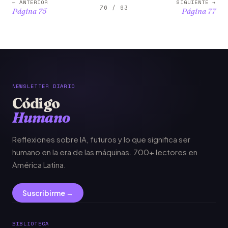
← ANTERIOR
SIGUIENTE →
76 / 93
Página 75
Página 77
NEWSLETTER DIARIO
Código
Humano
Reflexiones sobre IA, futuros y lo que significa ser
humano en la era de las máquinas. 700+ lectores en
América Latina.
Suscribirme →
BIBLIOTECA