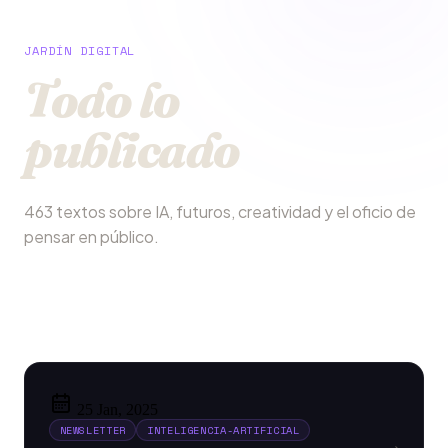
JARDÍN DIGITAL
Todo lo
publicado
463 textos sobre IA, futuros, creatividad y el oficio de
pensar en público.
25 Jan, 2025
NEWSLETTER
INTELIGENCIA-ARTIFICIAL
→