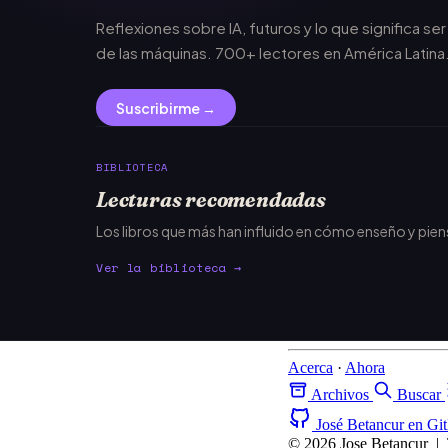
Reflexiones sobre IA, futuros y lo que significa se
de las máquinas. 700+ lectores en América Latina
Suscribirme →
BIBLIOTECA
Lecturas recomendadas
Los libros que más han influido en cómo enseño y pie
Ver la biblioteca →
Acerca
·
Ahora
Archivos
Buscar
José Betancur en Gi
© 2026 Jose Betancur
|