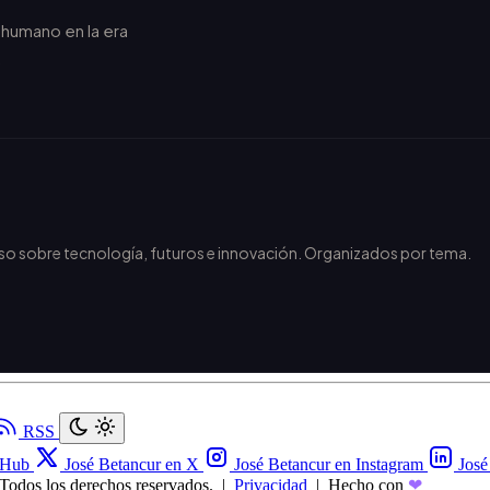
r humano en la era
.
nso sobre tecnología, futuros e innovación. Organizados por tema.
RSS
tHub
José Betancur en X
José Betancur en Instagram
José
Todos los derechos reservados.
|
Privacidad
|
Hecho con
❤