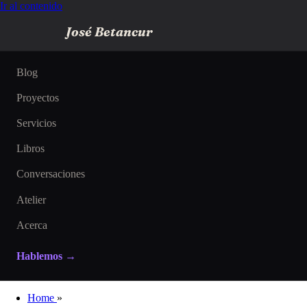
Ir al contenido
José Betancur
Blog
Proyectos
Servicios
Libros
Conversaciones
Atelier
Acerca
Hablemos →
Home
»