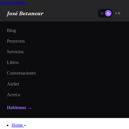
Ir al contenido
José Betancur
Blog
Proyectos
Servicios
Libros
Conversaciones
Atelier
Acerca
Hablemos →
Home
»