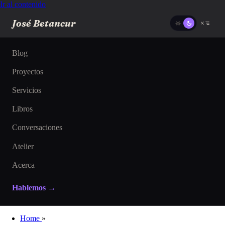
Ir al contenido
José Betancur
Blog
Proyectos
Servicios
Libros
Conversaciones
Atelier
Acerca
Hablemos →
Home
»