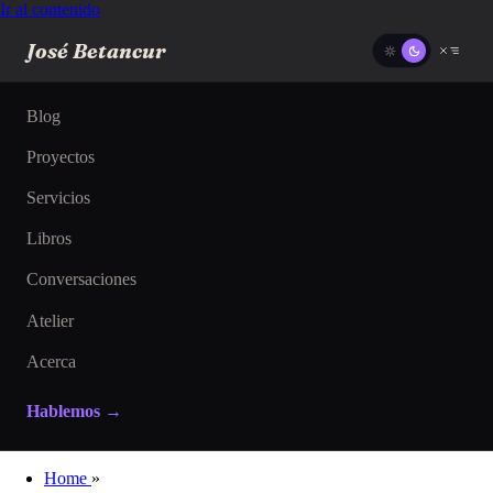
Ir al contenido
José Betancur
Blog
Proyectos
Servicios
Libros
Conversaciones
Atelier
Acerca
Hablemos →
Home
»