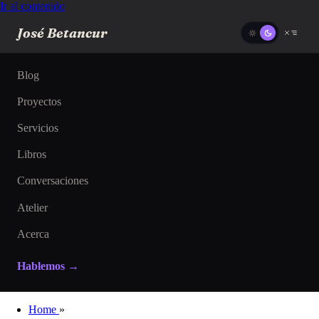
Ir al contenido
José Betancur
Blog
Proyectos
Servicios
Libros
Conversaciones
Atelier
Acerca
Hablemos →
Home
»