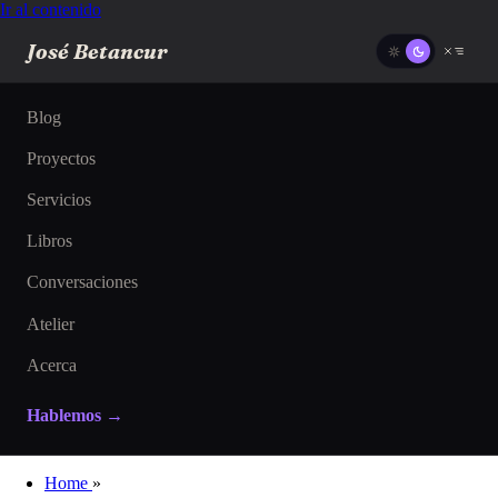
Ir al contenido
José Betancur
Blog
Proyectos
Servicios
Libros
Conversaciones
Atelier
Acerca
Hablemos →
Home
»