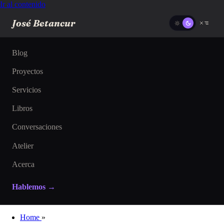
Ir al contenido
José Betancur
Blog
Proyectos
Servicios
Libros
Conversaciones
Atelier
Acerca
Hablemos →
Home
»