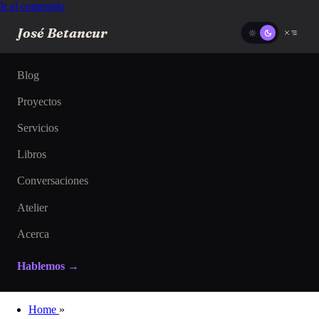
Ir al contenido
José Betancur
Blog
Proyectos
Servicios
Libros
Conversaciones
Atelier
Acerca
Hablemos →
Home
»