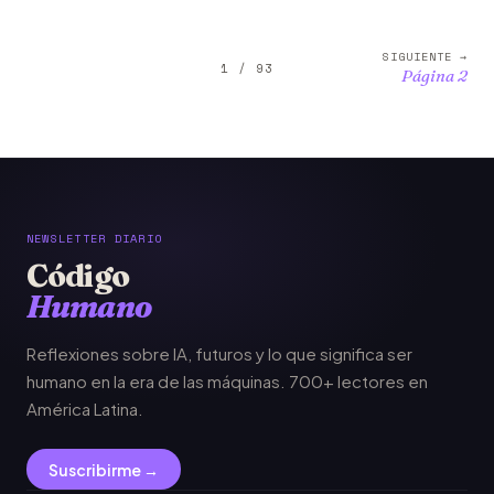
SIGUIENTE →
1 / 93
Página 2
NEWSLETTER DIARIO
Código
Humano
Reflexiones sobre IA, futuros y lo que significa ser
humano en la era de las máquinas. 700+ lectores en
América Latina.
Suscribirme →