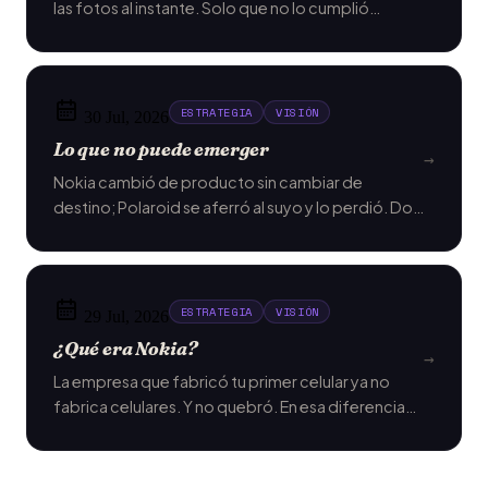
las fotos al instante. Solo que no lo cumplió
Polaroid.
ESTRATEGIA
VISIÓN
30 Jul, 2026
Lo que no puede emerger
→
Nokia cambió de producto sin cambiar de
destino; Polaroid se aferró al suyo y lo perdió. Dos
preguntas para sostener la visión sin perder el
norte.
ESTRATEGIA
VISIÓN
29 Jul, 2026
¿Qué era Nokia?
→
La empresa que fabricó tu primer celular ya no
fabrica celulares. Y no quebró. En esa diferencia
vive la visión estratégica.