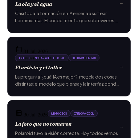
→
La ola y el agua
Casi toda la formación en IA enseña a surfear
herramientas. El conocimiento que sobrevive es el
que entiende el agua, no la ola.
31 Jul, 2026
INTELIGENCIA-ARTIFICIAL
HERRAMIENTAS
→
El artista y el taller
La pregunta '¿cuál IA es mejor?' mezcla dos cosas
distintas: el modelo que piensa y la interfaz donde
trabaja. Son decisiones independientes.
NEGOCIOS
INNOVACIÓN
30 Jul, 2026
La foto que no tomaron
→
Polaroid tuvo la visión correcta. Hoy todos vemos