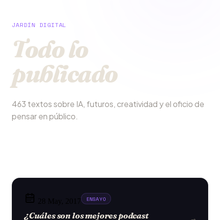
JARDÍN DIGITAL
Todo lo
publicado
463 textos sobre IA, futuros, creatividad y el oficio de
pensar en público.
ENSAYO
28 May, 2017
¿Cuáles son los mejores podcast
→