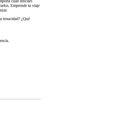
mporta cuán difíciles
rarlos. Emprende tu viaje
nzar.
 tu tenacidad? ¿Qué
encia.