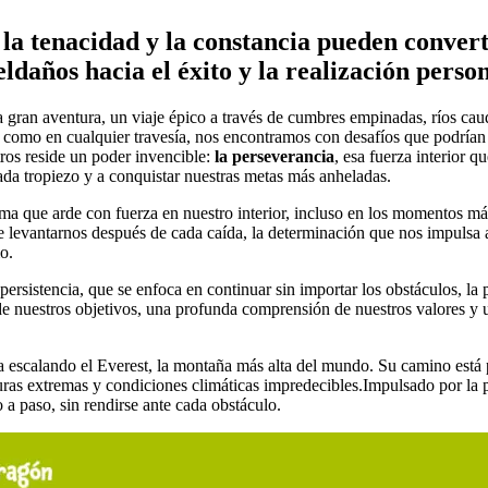
a tenacidad y la constancia pueden convert
ldaños hacia el éxito y la realización person
 gran aventura, un viaje épico a través de cumbres empinadas, ríos cau
como en cualquier travesía, nos encontramos con desafíos que podrían h
ros reside un poder invencible:
la perseverancia
, esa fuerza interior q
ada tropiezo y a conquistar nuestras metas más anheladas.
ama que arde con fuerza en nuestro interior, incluso en los momentos má
 levantarnos después de cada caída, la determinación que nos impulsa a
o.
persistencia, que se enfoca en continuar sin importar los obstáculos, la 
de nuestros objetivos, una profunda comprensión de nuestros valores y 
 escalando el Everest, la montaña más alta del mundo. Su camino está p
uras extremas y condiciones climáticas impredecibles.Impulsado por la pe
a paso, sin rendirse ante cada obstáculo.