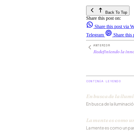
Back To Top
Share this post on:
Share this post via
Telegram
Share this 
ANTERIOR
Redefiniendo la inn
CONTINÚA LEYENDO
En busca de la ilum
En busca de la iluminaci
La mente es como u
La mente es como un pa