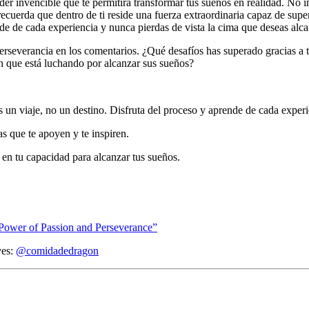
der invencible que te permitirá transformar tus sueños en realidad. No i
recuerda que dentro de ti reside una fuerza extraordinaria capaz de supe
e de cada experiencia y nunca pierdas de vista la cima que deseas alca
perseverancia en los comentarios. ¿Qué desafíos has superado gracias a
en que está luchando por alcanzar sus sueños?
 un viaje, no un destino. Disfruta del proceso y aprende de cada experi
s que te apoyen y te inspiren.
 en tu capacidad para alcanzar tus sueños.
Power of Passion and Perseverance”
ves:
@comidadedragon