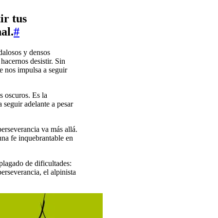
ir tus
al.
#
dalosos y densos
acernos desistir. Sin
ue nos impulsa a seguir
s oscuros. Es la
 seguir adelante a pesar
perseverancia va más allá.
una fe inquebrantable en
lagado de dificultades:
rseverancia, el alpinista