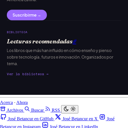
Suscribirme →
BIBLIOTECA
Lecturas recomendadas
#
Los libros que más han influido en cómo enseño y pienso
sobre tecnología, futuros e innovación. Organizados por
tema.
Ver la biblioteca →
Acerca
·
Ahora
Archivos
Buscar
RSS
José Betancur en GitHub
José Betancur en X
José
Betancur en Instagram
José Betancur en LinkedIn