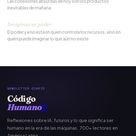
Las conexiones absurdas de hoy son los productos
inevitables de mañana
Imaginar es poder
El poder ya no está en quien controla los recursos, sino en
quien puede imaginar lo que aún no existe
NEWSLETTER DIARIO
Código
Humano
#
Reflexiones sobre IA, futuros y lo que significa ser
humano en la era de las máquinas. 700+ lectores en
América Latina.