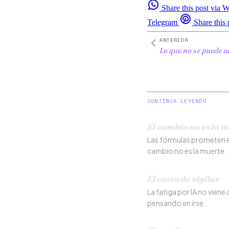
Share this post via
Telegram
Share this 
ANTERIOR
Lo que no se puede 
CONTINÚA LEYENDO
El cambio no es la 
Las fórmulas prometen el
cambio no es la muerte.
El costo de vigilar
La fatiga por IA no viene
pensando en irse.