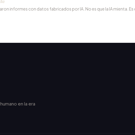
de
raron informes con datos fabricados por IA. No es que la IA mienta. Es
r humano en la era
.