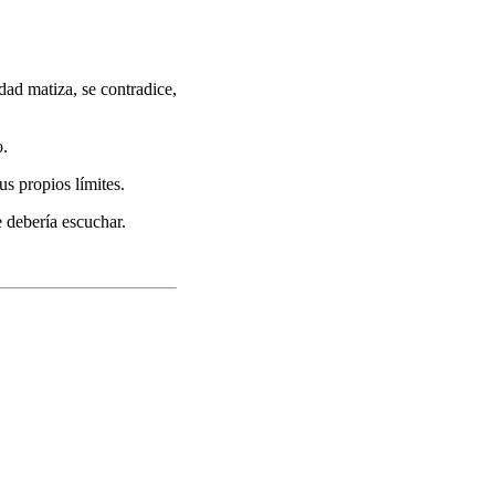
ad matiza, se contradice,
o.
us propios límites.
e debería escuchar.