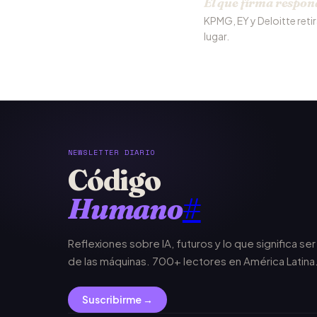
El que firma respon
KPMG, EY y Deloitte reti
lugar.
NEWSLETTER DIARIO
Código
Humano
#
Reflexiones sobre IA, futuros y lo que significa se
de las máquinas. 700+ lectores en América Latina
Suscribirme →