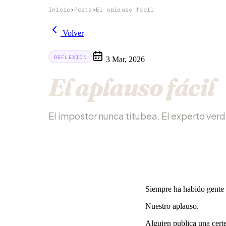
Inicio
›
Posts
›
El aplauso fácil
Volver
REFLEXIÓN
3 Mar, 2026
El aplauso fácil
El impostor nunca titubea. El experto ver
Siempre ha habido gente d
Nuestro aplauso.
Alguien publica una cert