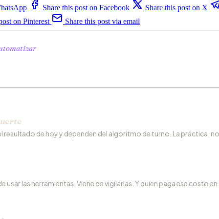
 WhatsApp
Share this post on Facebook
Share this post on X
post on Pinterest
Share this post via email
automatizar
muerte
 resultado de hoy y dependen del algoritmo de turno. La práctica, no
 de usar las herramientas. Viene de vigilarlas. Y quien paga ese costo en