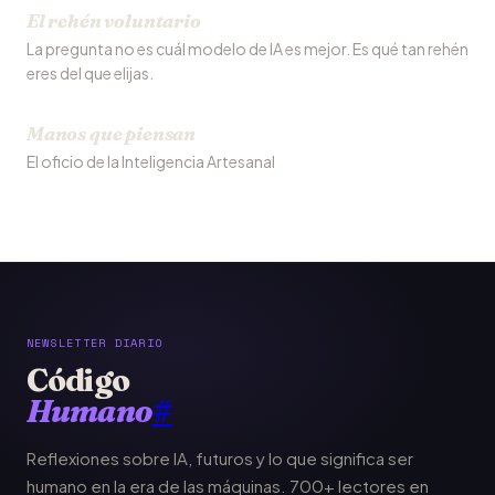
El rehén voluntario
La pregunta no es cuál modelo de IA es mejor. Es qué tan rehén
eres del que elijas.
Manos que piensan
El oficio de la Inteligencia Artesanal
NEWSLETTER DIARIO
Código
Humano
#
Reflexiones sobre IA, futuros y lo que significa ser
humano en la era de las máquinas. 700+ lectores en