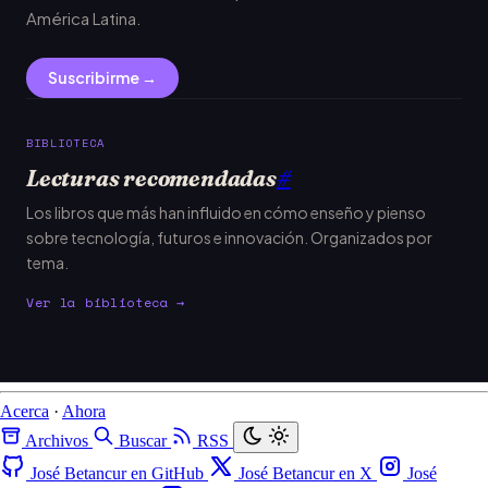
América Latina.
Suscribirme →
BIBLIOTECA
Lecturas recomendadas
#
Los libros que más han influido en cómo enseño y pienso
sobre tecnología, futuros e innovación. Organizados por
tema.
Ver la biblioteca →
Acerca
·
Ahora
Archivos
Buscar
RSS
José Betancur en GitHub
José Betancur en X
José