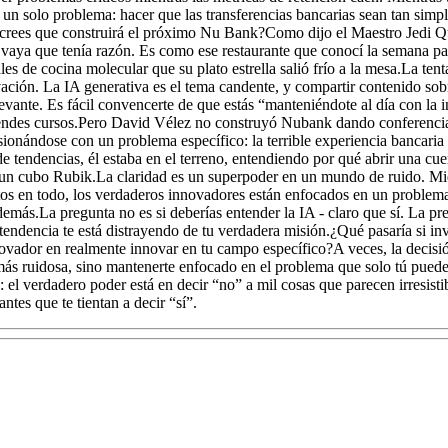
un solo problema: hacer que las transferencias bancarias sean tan simp
crees que construirá el próximo Nu Bank?Como dijo el Maestro Jedi Q
 vaya que tenía razón. Es como ese restaurante que conocí la semana pas
es de cocina molecular que su plato estrella salió frío a la mesa.La tent
ación. La IA generativa es el tema candente, y compartir contenido sobr
levante. Es fácil convencerte de que estás “manteniéndote al día con la
endes cursos.Pero David Vélez no construyó Nubank dando conferencia
ionándose con un problema específico: la terrible experiencia bancaria
e tendencias, él estaba en el terreno, entendiendo por qué abrir una cu
un cubo Rubik.La claridad es un superpoder en un mundo de ruido. Mie
os en todo, los verdaderos innovadores están enfocados en un problema
demás.La pregunta no es si deberías entender la IA - claro que sí. La pre
endencia te está distrayendo de tu verdadera misión.¿Qué pasaría si invi
novador en realmente innovar en tu campo específico?A veces, la decisi
 más ruidosa, sino mantenerte enfocado en el problema que solo tú pued
: el verdadero poder está en decir “no” a mil cosas que parecen irresisti
antes que te tientan a decir “sí”.