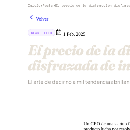
Inicio
›
Posts
›
Volver
NEWSLETTER
1 Feb, 2025
El precio de la d
disfrazada de i
El arte de decir no a mil tendencias brilla
Un CEO de una startup fin
producto lucha por resolv