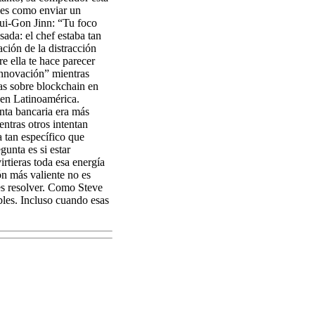
les como enviar un
ui-Gon Jinn: “Tu foco
ada: el chef estaba tan
ación de la distracción
e ella te hace parecer
 innovación” mientras
s sobre blockchain en
 en Latinoamérica.
enta bancaria era más
ntras otros intentan
 tan específico que
gunta es si estar
rtieras toda esa energía
ón más valiente no es
es resolver. Como Steve
bles. Incluso cuando esas