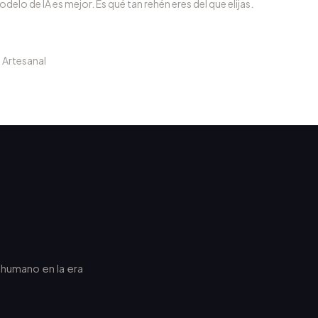
delo de IA es mejor. Es qué tan rehén eres del que elijas.
a Artesanal
r humano en la era
.