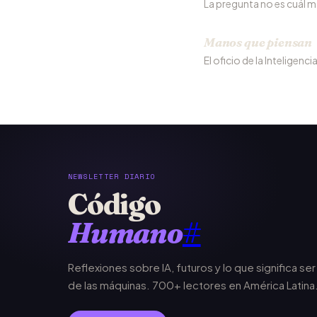
La pregunta no es cuál mo
Manos que piensan
El oficio de la Inteligenci
NEWSLETTER DIARIO
Código
Humano
#
Reflexiones sobre IA, futuros y lo que significa se
de las máquinas. 700+ lectores en América Latina