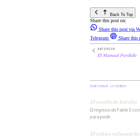
Back To Top
Share this post on:
Share this post via
Telegram
Share this 
ANTERIOR
El Manual Perdido
CONTINÚA LEYENDO
El cuello de botella
El regreso de Fable 5 con 
para pedir.
El rehén voluntario