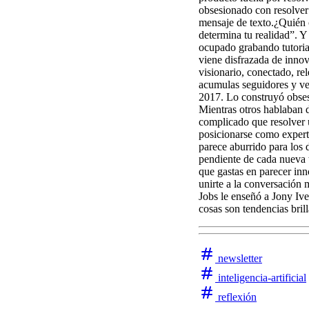
obsesionado con resolver 
mensaje de texto.¿Quién 
determina tu realidad”. Y
ocupado grabando tutorial
viene disfrazada de innov
visionario, conectado, re
acumulas seguidores y v
2017. Lo construyó obses
Mientras otros hablaban d
complicado que resolver 
posicionarse como expert
parece aburrido para los 
pendiente de cada nueva t
que gastas en parecer in
unirte a la conversación
Jobs le enseñó a Jony Ive
cosas son tendencias brill
newsletter
inteligencia-artificial
reflexión