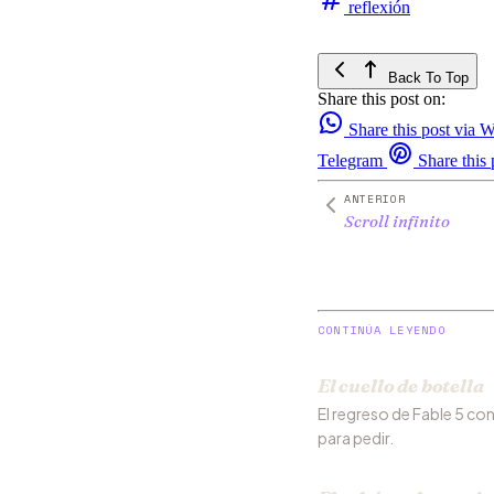
reflexión
Back To Top
Share this post on:
Share this post via
Telegram
Share this 
ANTERIOR
Scroll infinito
CONTINÚA LEYENDO
El cuello de botella
El regreso de Fable 5 con 
para pedir.