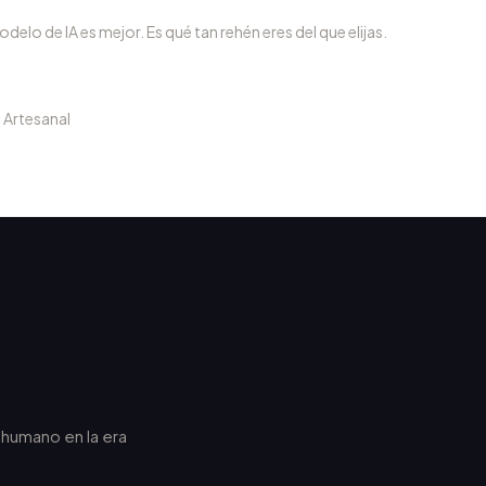
delo de IA es mejor. Es qué tan rehén eres del que elijas.
a Artesanal
r humano en la era
.