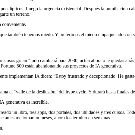
apocalípticos. Luego la urgencia existencial. Después la humillación cal
arte un terreno.”
n conveniente.
ue también tenemos miedo. Y preferimos el miedo empaquetado con so
ansiosos gritan “todo cambiará para 2030, actúa ahora o te quedas atrá
Fortune 500 están abandonando sus proyectos de IA generativa.
nte implementan IA dicen: “Estoy frustrado y decepcionado. He gasta
lama el “valle de la desilusión” del hype cycle. Y durará hasta finales d
A generativa es increíble.
reado un libro, tres apps, dos portales, dos utilidades y tres cursos. To
ue antes me tomarían meses, ahora los termino en semanas.
n.