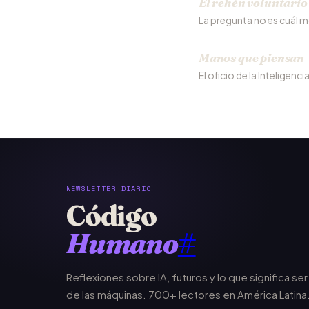
El rehén voluntario
La pregunta no es cuál mo
Manos que piensan
El oficio de la Inteligenci
NEWSLETTER DIARIO
Código
Humano
#
Reflexiones sobre IA, futuros y lo que significa se
de las máquinas. 700+ lectores en América Latina