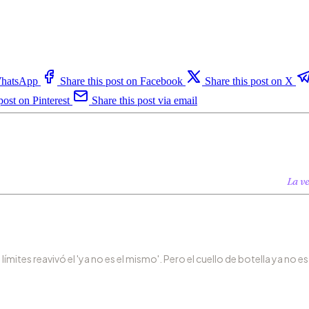
 WhatsApp
Share this post on Facebook
Share this post on X
post on Pinterest
Share this post via email
La v
límites reavivó el 'ya no es el mismo'. Pero el cuello de botella ya no es