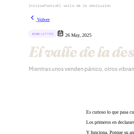
Inicio
›
Posts
›
El valle de la desilusión
Volver
NEWSLETTER
26 May, 2025
El valle de la de
Mientras unos venden pánico, otros vibra
Es curioso lo que pasa c
Los primeros en declarars
Y funciona. Porque su an