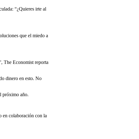
culada: “¿Quieres irte al
luciones que el miedo a
s”, The Economist reporta
do dinero en esto. No
el próximo año.
do en colaboración con la