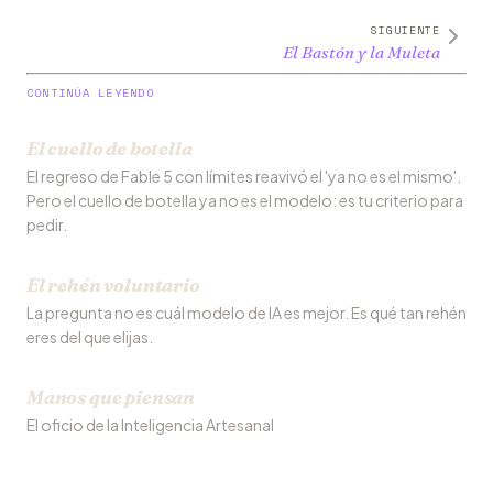
SIGUIENTE
El Bastón y la Muleta
CONTINÚA LEYENDO
El cuello de botella
El regreso de Fable 5 con límites reavivó el 'ya no es el mismo'.
Pero el cuello de botella ya no es el modelo: es tu criterio para
pedir.
El rehén voluntario
La pregunta no es cuál modelo de IA es mejor. Es qué tan rehén
eres del que elijas.
Manos que piensan
El oficio de la Inteligencia Artesanal