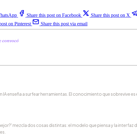
 WhatsApp
Share this post on Facebook
Share this post on X
post on Pinterest
Share this post via email
e convocó
n IA enseña a surfear herramientas. El conocimiento que sobrevive es e
mejor?' mezcla dos cosas distintas: el modelo que piensa y la interfaz
es.