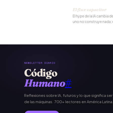
El flux capacitor
El hype de la IA cambia 
uno no construye nada; el
NEWSLETTER DIARIO
Código
Humano
#
Reflexiones sobre IA, futuros y lo que significa se
de las máquinas. 700+ lectores en América Latina