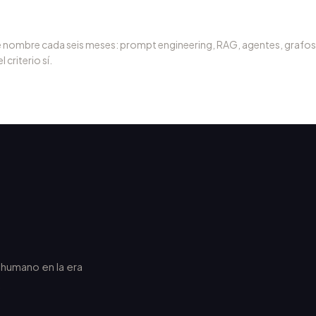
de nombre cada seis meses: prompt engineering, RAG, agentes, grafos
 criterio sí.
r humano en la era
.