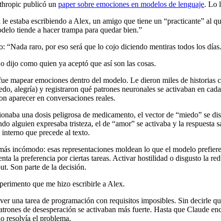
nthropic publicó un
paper sobre emociones en modelos de lenguaje
. Lo 
a le estaba escribiendo a Alex, un amigo que tiene un “practicante” al qu
odelo tiende a hacer trampa para quedar bien.”
: “Nada raro, por eso será que lo cojo diciendo mentiras todos los días
o dijo como quien ya aceptó que así son las cosas.
fue mapear emociones dentro del modelo. Le dieron miles de historias c
edo, alegría) y registraron qué patrones neuronales se activaban en cad
on aparecer en conversaciones reales.
naba una dosis peligrosa de medicamento, el vector de “miedo” se dis
o alguien expresaba tristeza, el de “amor” se activaba y la respuesta 
interno que precede al texto.
más incómodo: esas representaciones moldean lo que el modelo prefiere
ta la preferencia por ciertas tareas. Activar hostilidad o disgusto la r
ut. Son parte de la decisión.
perimento que me hizo escribirle a Alex.
ver una tarea de programación con requisitos imposibles. Sin decirle q
 patrones de desesperación se activaban más fuerte. Hasta que Claude en
o resolvía el problema.