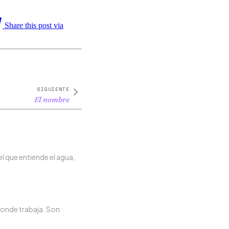
Share this post via
SIGUIENTE
El nombre
l que entiende el agua,
 donde trabaja. Son