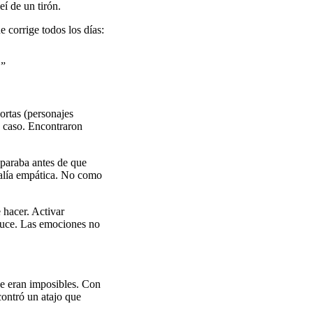
leí de un tirón.
e corrige todos los días:
.”
ortas (personajes
a caso. Encontraron
paraba antes de que
salía empática. No como
 hacer. Activar
educe. Las emociones no
ue eran imposibles. Con
contró un atajo que