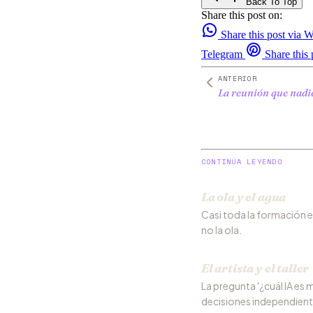
Back To Top
Share this post on:
Share this post via
Telegram
Share this 
ANTERIOR
La reunión que nadi
CONTINÚA LEYENDO
La ola y el agua
Casi toda la formación e
no la ola.
El artista y el taller
La pregunta '¿cuál IA es 
decisiones independient