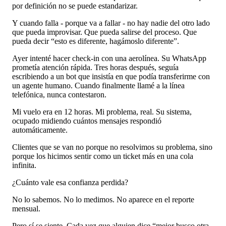
por definición no se puede estandarizar.
Y cuando falla - porque va a fallar - no hay nadie del otro lado
que pueda improvisar. Que pueda salirse del proceso. Que
pueda decir “esto es diferente, hagámoslo diferente”.
Ayer intenté hacer check-in con una aerolínea. Su WhatsApp
prometía atención rápida. Tres horas después, seguía
escribiendo a un bot que insistía en que podía transferirme con
un agente humano. Cuando finalmente llamé a la línea
telefónica, nunca contestaron.
Mi vuelo era en 12 horas. Mi problema, real. Su sistema,
ocupado midiendo cuántos mensajes respondió
automáticamente.
Clientes que se van no porque no resolvimos su problema, sino
porque los hicimos sentir como un ticket más en una cola
infinita.
¿Cuánto vale esa confianza perdida?
No lo sabemos. No lo medimos. No aparece en el reporte
mensual.
Pero sí se siente. Cada vez que alguien dice “mejor busco otra