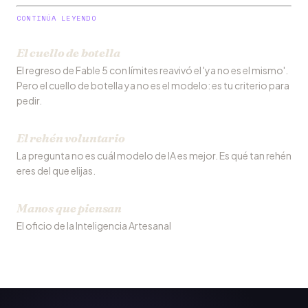
CONTINÚA LEYENDO
El cuello de botella
El regreso de Fable 5 con límites reavivó el 'ya no es el mismo'.
Pero el cuello de botella ya no es el modelo: es tu criterio para
pedir.
El rehén voluntario
La pregunta no es cuál modelo de IA es mejor. Es qué tan rehén
eres del que elijas.
Manos que piensan
El oficio de la Inteligencia Artesanal