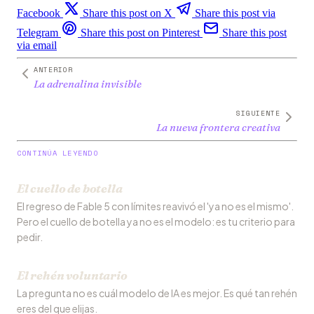
Facebook
Share this post on X
Share this post via
Telegram
Share this post on Pinterest
Share this post
via email
ANTERIOR
La adrenalina invisible
SIGUIENTE
La nueva frontera creativa
CONTINÚA LEYENDO
El cuello de botella
El regreso de Fable 5 con límites reavivó el 'ya no es el mismo'.
Pero el cuello de botella ya no es el modelo: es tu criterio para
pedir.
El rehén voluntario
La pregunta no es cuál modelo de IA es mejor. Es qué tan rehén
eres del que elijas.