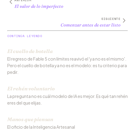
ANTERIOR
El valor de lo imperfecto
SIGUIENTE
Comenzar antes de estar listo
CONTINÚA LEYENDO
El cuello de botella
El regreso de Fable 5 con límites reavivó el 'ya no es el mismo'.
Pero el cuello de botella ya no es el modelo: es tu criterio para
pedir.
El rehén voluntario
La pregunta no es cuál modelo de IA es mejor. Es qué tan rehén
eres del que elijas.
Manos que piensan
El oficio de la Inteligencia Artesanal