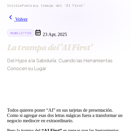
Inicio
›
Posts
›
La trampa del 'AI First'
Volver
NEWSLETTER
23 Apr, 2025
La trampa del 'AI First'
Del Hype a la Sabiduría: Cuando las Herramientas
Conocen su Lugar
Todos quieren poner “AI” en sus tarjetas de presentación.
Como si agregar esas dos letras mágicas fuera a transformar un
negocio mediocre en extraordinario.
Pero la trampa del
“AI First”
es pensar que las herramientas