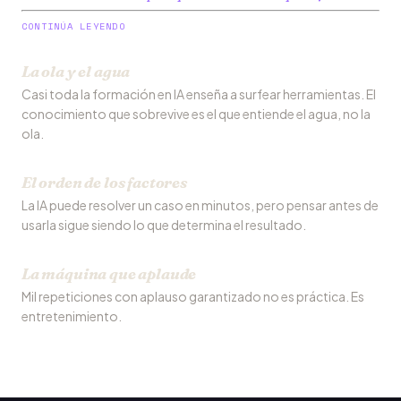
CONTINÚA LEYENDO
La ola y el agua
Casi toda la formación en IA enseña a surfear herramientas. El
conocimiento que sobrevive es el que entiende el agua, no la
ola.
El orden de los factores
La IA puede resolver un caso en minutos, pero pensar antes de
usarla sigue siendo lo que determina el resultado.
La máquina que aplaude
Mil repeticiones con aplauso garantizado no es práctica. Es
entretenimiento.