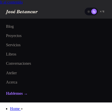
Ir al contenido
José Betancur
Blog
Proyectos
Servicios
Libros
Conversaciones
Atelier
Acerca
Hablemos →
Home
»