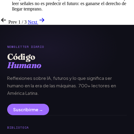
leer señales no es predecir el futuro: es ganarse el derecho de
llegar temprano.
Prev
1 / 3
Next
NEWSLETTER DIARIO
Código
Humano
Reflexiones sobre IA, futuros y lo que significa ser
humano en la era de las máquinas. 700+ lectores en
América Latina.
Suscribirme →
BIBLIOTECA