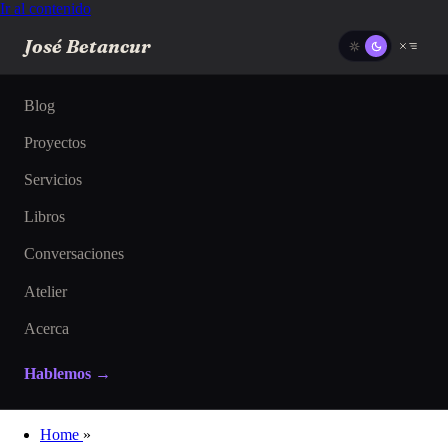
Ir al contenido
José Betancur
Blog
Proyectos
Servicios
Libros
Conversaciones
Atelier
Acerca
Hablemos →
Home
»